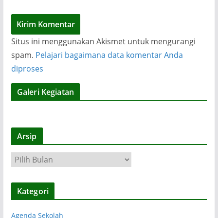
Situs ini menggunakan Akismet untuk mengurangi
spam.
Pelajari bagaimana data komentar Anda
diproses
Galeri Kegiatan
Arsip
A
r
s
Kategori
i
p
Agenda Sekolah